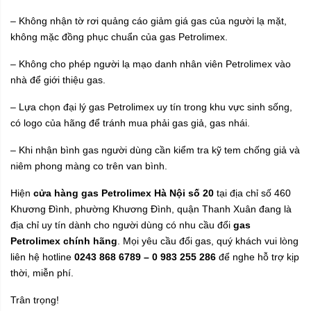
– Không nhận tờ rơi quảng cáo giảm giá gas của người lạ mặt,
không mặc đồng phục chuẩn của gas Petrolimex.
– Không cho phép người lạ mạo danh nhân viên Petrolimex vào
nhà để giới thiệu gas.
– Lựa chọn đại lý gas Petrolimex uy tín trong khu vực sinh sống,
có logo của hãng để tránh mua phải gas giả, gas nhái.
– Khi nhận bình gas người dùng cần kiểm tra kỹ tem chống giả và
niêm phong màng co trên van bình.
Hiện
cửa hàng gas Petrolimex Hà Nội
số 20
tại địa chỉ số 460
Khương Đình, phường Khương Đình, quận Thanh Xuân đang là
địa chỉ uy tín dành cho người dùng có nhu cầu đổi
gas
Petrolimex chính hãng
. Mọi yêu cầu đổi gas, quý khách vui lòng
liên hệ hotline
0243 868 6789 – 0 983 255 286
để nghe hỗ trợ kịp
thời, miễn phí.
Trân trọng!