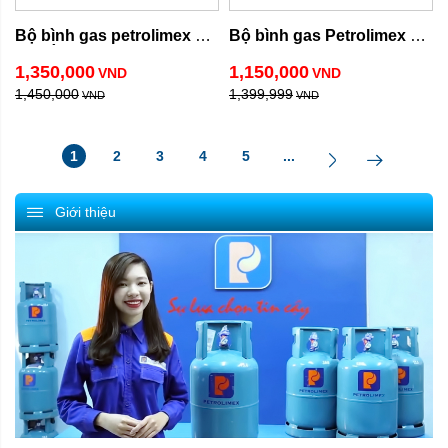
Bộ bình gas petrolimex 
Bộ bình gas Petrolimex 
van Ý nhập khẩu
12kg ( van đồng hồ )
1,350,000
1,150,000
VND
VND
1,450,000
1,399,999
VND
VND
1
2
3
4
5
...
Giới thiệu