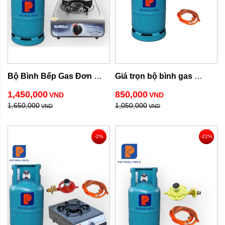
Bộ Bình Bếp Gas Đơn 
Giá trọn bộ bình gas 
Namilux 300ASM
Petrolimex 12kg
1,450,000
850,000
VND
VND
1,650,000
1,050,000
VND
VND
-2%
-22%