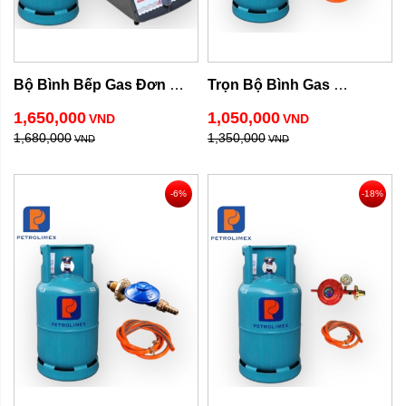
Bộ Bình Bếp Gas Đơn 
Trọn Bộ Bình Gas 
Rinnai
Petrolimex Giá Rẻ
1,650,000
1,050,000
VND
VND
1,680,000
1,350,000
VND
VND
-6%
-18%