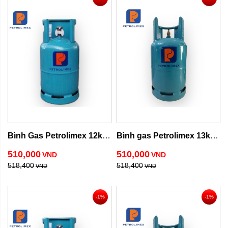
Bình Gas Petrolimex 12kg 
Bình gas Petrolimex 13kg 
van ngang
van chụp
510,000
510,000
VND
VND
518,400
518,400
VND
VND
-1%
-1%