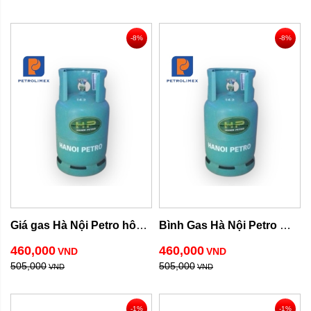
-8%
-8%
Giá gas Hà Nội Petro hôm 
Bình Gas Hà Nội Petro 
nay
12kg
460,000
460,000
VND
VND
505,000
505,000
VND
VND
-1%
-1%