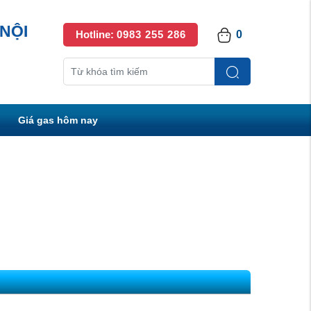
NỘI
Hotline:
0983 255 286
0
Giá gas hôm nay