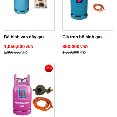
Bộ bình van dây gas 
Giá trọn bộ bình gas 
petrolimex
Petrolimex 12kg
1,050,000
850,000
VND
VND
1,350,000
1,050,000
VND
VND
-23%