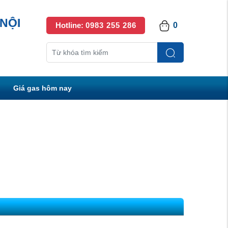
NỘI
Hotline:
0983 255 286
0
Giá gas hôm nay