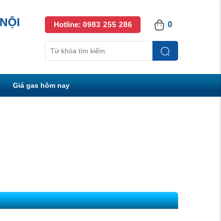
NỘI
Hotline:
0983 255 286
0
Giá gas hôm nay