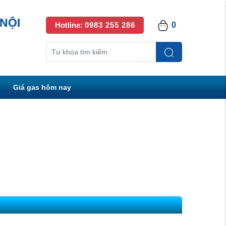
NỘI
Hotline:
0983 255 286
0
Giá gas hôm nay