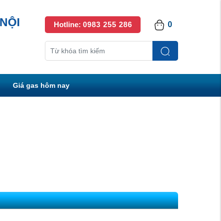
NỘI
Hotline:
0983 255 286
0
Giá gas hôm nay