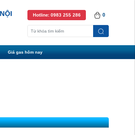
NỘI
Hotline:
0983 255 286
0
Giá gas hôm nay