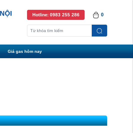
NỘI
Hotline:
0983 255 286
0
Giá gas hôm nay