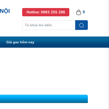
NỘI
Hotline:
0983 255 286
0
Giá gas hôm nay