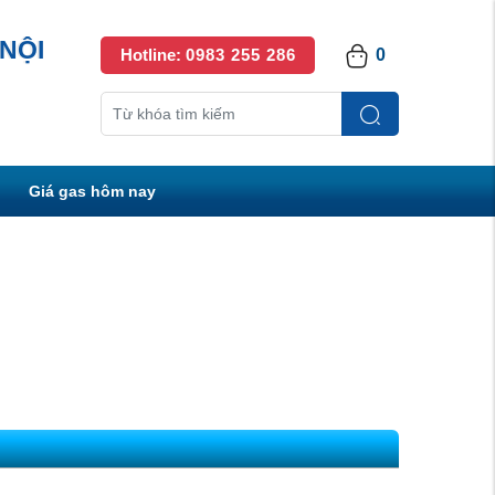
NỘI
Hotline:
0983 255 286
0
Giá gas hôm nay