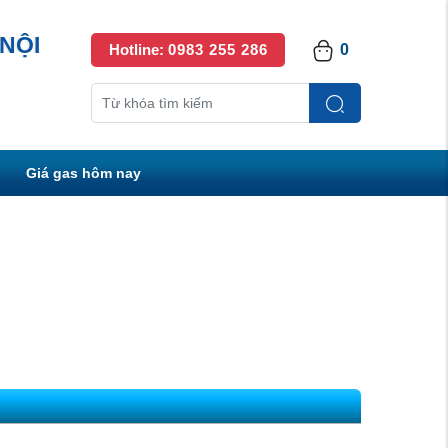
NỘI
Hotline:
0983 255 286
0
Giá gas hôm nay