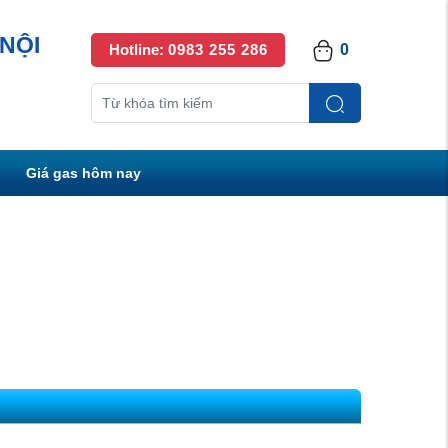
NỘI
Hotline:
0983 255 286
0
Giá gas hôm nay