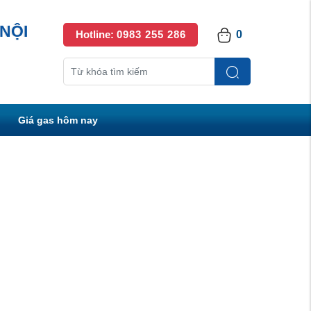
NỘI
Hotline:
0983 255 286
0
Giá gas hôm nay