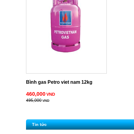
Bình gas Petro viet nam 12kg
460,000
VND
495,000
VND
Tin tức