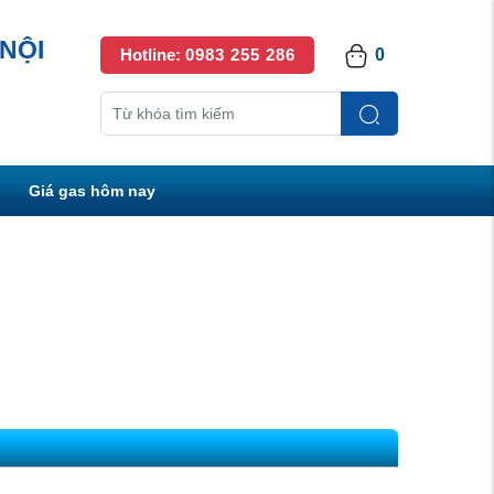
NỘI
Hotline:
0983 255 286
0
Giá gas hôm nay