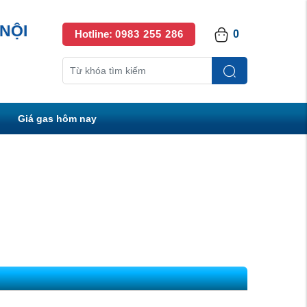
NỘI
Hotline:
0983 255 286
0
Giá gas hôm nay