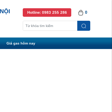
NỘI
Hotline:
0983 255 286
0
Giá gas hôm nay