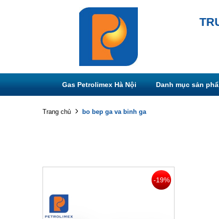
TR
Gas Petrolimex Hà Nội
Danh mục sản ph
bo bep ga va binh ga
Trang chủ
-19%