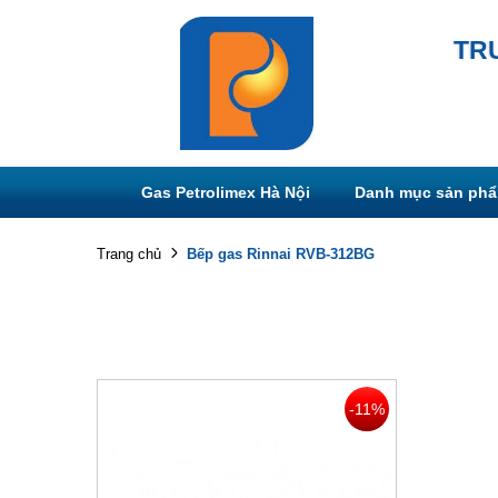
TR
Gas Petrolimex Hà Nội
Danh mục sản ph
Bếp gas Rinnai RVB-312BG
Trang chủ
-11%