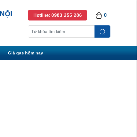
NỘI
Hotline:
0983 255 286
0
Giá gas hôm nay