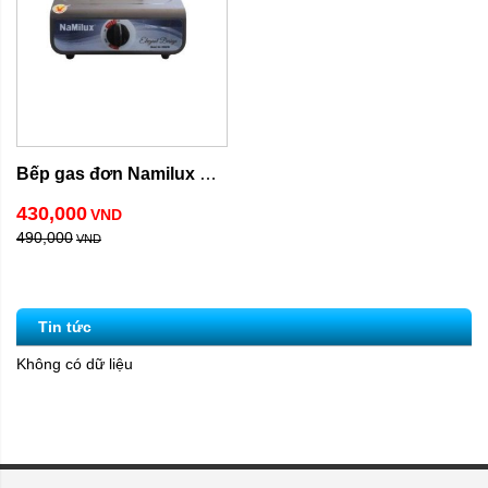
Bếp gas đơn Namilux 
NA-300A(FM)
430,000
VND
490,000
VND
Tin tức
Không có dữ liệu