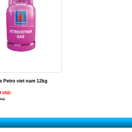
s Petro viet nam 12kg
0
VND
VND