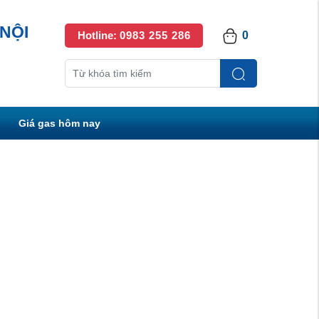
NỘI
Hotline:
0983 255 286
0
Giá gas hôm nay