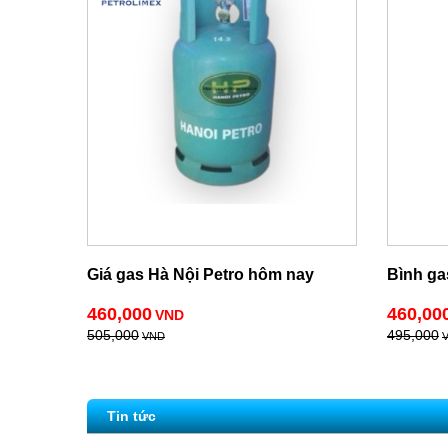
Giá gas Hà Nội Petro hôm nay
Bình ga
460,000
460,00
VND
505,000
495,000
VND
Tin tức